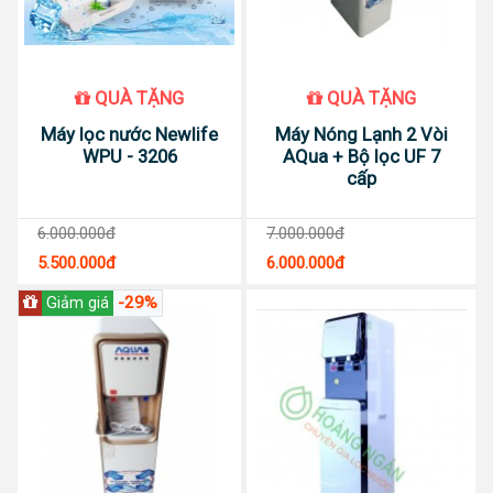
QUÀ TẶNG
QUÀ TẶNG
Máy lọc nước Newlife
Máy Nóng Lạnh 2 Vòi
WPU - 3206
AQua + Bộ lọc UF 7
cấp
6.000.000đ
7.000.000đ
5.500.000đ
6.000.000đ
-29%
Giảm giá