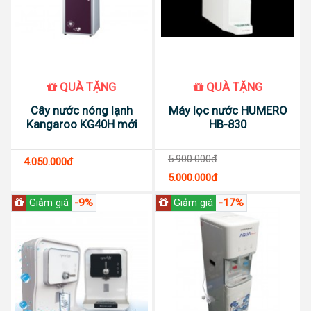
QUÀ TẶNG
QUÀ TẶNG
Cây nước nóng lạnh
Máy lọc nước HUMERO
Kangaroo KG40H mới
HB-830
5.900.000đ
4.050.000đ
5.000.000đ
-9%
-17%
Giảm giá
Giảm giá