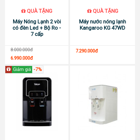
QUÀ TẶNG
QUÀ TẶNG
Máy Nóng Lạnh 2 vòi
Máy nước nóng lạnh
có đèn Led + Bộ Ro -
Kangaroo KG 47WD
7 cấp
8.000.000đ
7.290.000đ
6.990.000đ
-7%
Giảm giá