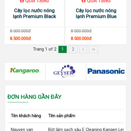
QUÀ TẶNG
QUÀ TẶNG
Cây lọc nước nóng
Cây lọc nước nóng
lạnh Premium Black
lạnh Premium Blue
8.500.000đ
8.500.000đ
8.500.000đ
8.500.000đ
Trang 1 of 2
1
2
›
››
ĐƠN HÀNG GẦN ĐÂY
Tên khách hàng
Tên sản phẩm
Nguyen van
Bột làm sạch sâu E Cleaning Kangen LeveL