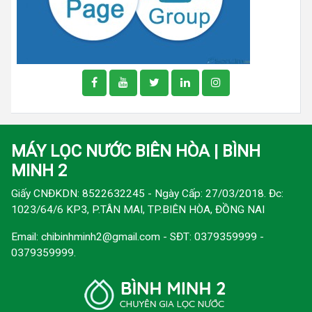
MÁY LỌC NƯỚC BIÊN HÒA | BÌNH
MINH 2
Giấy CNĐKDN: 8522632245 - Ngày Cấp: 27/03/2018. Đc:
1023/64/6 KP3, P.TÂN MAI, TP.BIÊN HÒA, ĐỒNG NAI
Email:
chibinhminh2@gmail.com
- SĐT: 0379359999 -
0379359999.