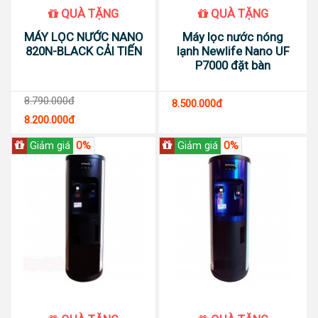
QUÀ TẶNG
QUÀ TẶNG
MÁY LỌC NƯỚC NANO
Máy lọc nước nóng
820N-BLACK CẢI TIẾN
lạnh Newlife Nano UF
P7000 đặt bàn
8.790.000đ
8.500.000đ
8.200.000đ
0%
0%
Giảm giá
Giảm giá