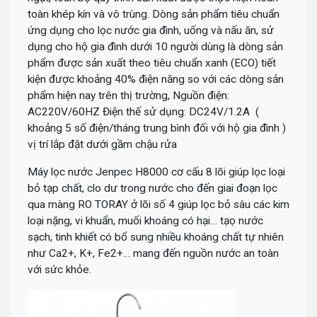
toàn khép kín và vô trùng. Dòng sản phẩm tiêu chuẩn
ứng dụng cho lọc nước gia đình, uống và nấu ăn, sử
dụng cho hộ gia đình dưới 10 người dùng là dòng sản
phẩm được sản xuất theo tiêu chuẩn xanh (ECO) tiết
kiện được khoảng 40% điện năng so với các dòng sản
phẩm hiện nay trên thị trường, Nguồn điện:
AC220V/60HZ Điện thế sử dụng: DC24V/1.2A (
khoảng 5 số điện/tháng trung bình đối với hộ gia đình )
vị trí lắp đặt dưới gầm chậu rửa
Máy lọc nước Jenpec H8000 cơ cấu 8 lõi giúp lọc loại
bỏ tạp chất, clo dư trong nước cho đến giai đoạn lọc
qua màng RO TORAY ở lõi số 4 giúp lọc bỏ sâu các kim
loại nặng, vi khuẩn, muối khoáng có hại… tạọ nước
sạch, tinh khiết có bổ sung nhiều khoáng chất tự nhiên
như Ca2+, K+, Fe2+… mang đến nguồn nước an toàn
với sức khỏe.