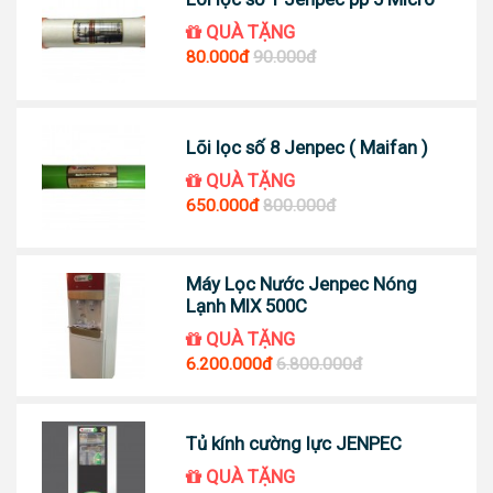
QUÀ TẶNG
80.000đ
90.000đ
Lõi lọc số 8 Jenpec ( Maifan )
QUÀ TẶNG
650.000đ
800.000đ
Máy Lọc Nước Jenpec Nóng
Lạnh MIX 500C
QUÀ TẶNG
6.200.000đ
6.800.000đ
Tủ kính cường lực JENPEC
QUÀ TẶNG