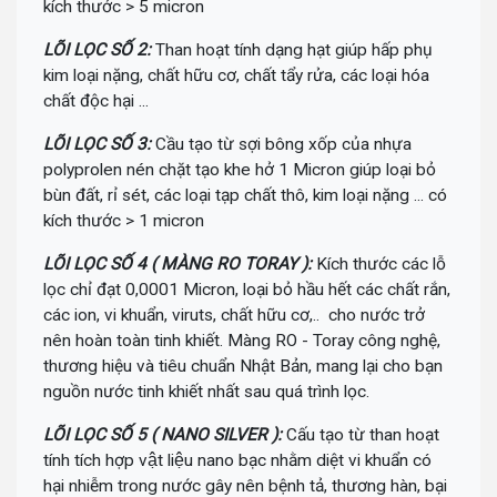
kích thước > 5 micron
LÕI LỌC SỐ 2:
Than hoạt tính dạng hạt giúp hấp phụ
kim loại nặng, chất hữu cơ, chất tẩy rửa, các loại hóa
chất độc hại ...
LÕI LỌC SỐ 3:
Cầu tạo từ sợi bông xốp của nhựa
polyprolen nén chặt tạo khe hở 1 Micron giúp loại bỏ
bùn đất, rỉ sét, các loại tạp chất thô, kim loại nặng ... có
kích thước > 1 micron
LÕI LỌC SỐ 4 ( MÀNG RO TORAY ):
Kích thước các lỗ
lọc chỉ đạt 0,0001 Micron, loại bỏ hầu hết các chất rắn,
các ion, vi khuẩn, viruts, chất hữu cơ,.. cho nước trở
nên hoàn toàn tinh khiết. Màng RO - Toray công nghệ,
thương hiệu và tiêu chuẩn Nhật Bản, mang lại cho bạn
nguồn nước tinh khiết nhất sau quá trình lọc.
LÕI LỌC SỐ 5 ( NANO SILVER ):
Cấu tạo từ than hoạt
tính tích hợp vật liệu nano bạc nhằm diệt vi khuẩn có
hại nhiễm trong nước gây nên bệnh tả, thương hàn, bại