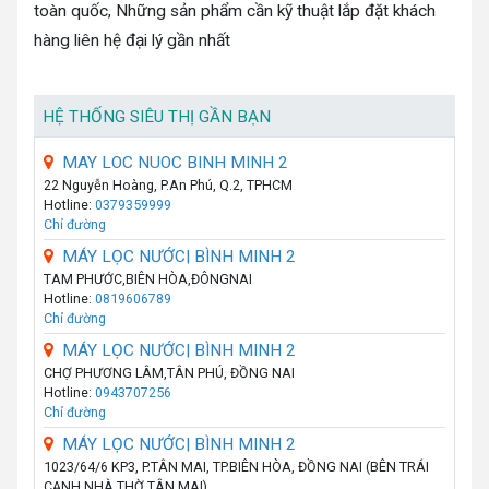
toàn quốc, Những sản phẩm cần kỹ thuật lắp đặt khách
hàng liên hệ đại lý gần nhất
HỆ THỐNG SIÊU THỊ GẦN BẠN
MAY LOC NUOC BINH MINH 2
22 Nguyễn Hoàng, P.An Phú, Q.2, TPHCM
Hotline:
0379359999
Chỉ đường
MÁY LỌC NƯỚC| BÌNH MINH 2
TAM PHƯỚC,BIÊN HÒA,ĐÔNGNAI
Hotline:
0819606789
Chỉ đường
MÁY LỌC NƯỚC| BÌNH MINH 2
CHỢ PHƯƠNG LÂM,TÂN PHÚ, ĐỒNG NAI
Hotline:
0943707256
Chỉ đường
MÁY LỌC NƯỚC| BÌNH MINH 2
1023/64/6 KP3, P.TÂN MAI, TP.BIÊN HÒA, ĐỒNG NAI (BÊN TRÁI
CẠNH NHÀ THỜ TÂN MAI)