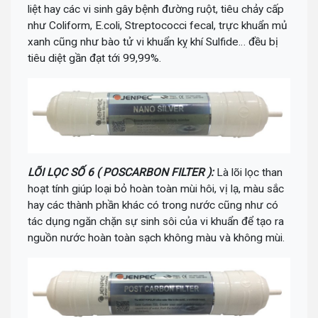
liệt hay các vi sinh gây bệnh đường ruột, tiêu chảy cấp
như Coliform, E.coli, Streptococci fecal, trực khuẩn mủ
xanh cũng như bào tử vi khuẩn kỵ khí Sulfide… đều bị
tiêu diệt gần đạt tới 99,99%.
LÕI LỌC SỐ 6 ( POSCARBON FILTER ):
Là lõi lọc than
hoạt tính giúp loại bỏ hoàn toàn mùi hôi, vị lạ, màu sắc
hay các thành phần khác có trong nước cũng như có
tác dụng ngăn chặn sự sinh sôi của vi khuẩn để tạo ra
nguồn nước hoàn toàn sạch không màu và không mùi.