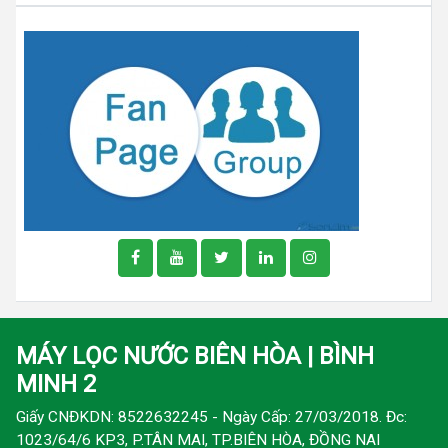
MÁY LỌC NƯỚC BIÊN HÒA | BÌNH
MINH 2
Giấy CNĐKDN: 8522632245 - Ngày Cấp: 27/03/2018. Đc:
1023/64/6 KP3, P.TÂN MAI, TP.BIÊN HÒA, ĐỒNG NAI