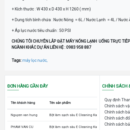
+ Kích thước : W 430 x D 430 x H 1260 ( mm)
+ Dung tích bình chứa : Nước Nóng = 6L / Nước Lạnh = 4L / Nước Ấm
+ Áp lực nước tiêu chuẩn : 50 PSI
CHÚNG TÔI CHUYÊN LẮP ĐẶT MÁY NÓNG LẠNH UỐNG TRỰC TIÊ
NGÀNH KHÁC DỰ ÁN LIÊN HỆ : 0983 958 887
Tags:
máy lọc nước,
ĐƠN HÀNG GẦN ĐÂY
CHÍNH SÁCH 
Quy định Tha
Tên khách hàng
Tên sản phẩm
Chính sách v
Chính sách b
Nguyen van hung
Bột làm sạch sâu E Cleaning Kangen LeveLuk và K8
Chính sách đổ
Chính sách bả
PHAM VAN CU
Bột làm sạch sâu E Cleaning Kangen LeveLuk và K8