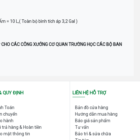
 = 10 L,( Toàn bộ bình tích áp 3,2 Gal )
P CHO CÁC CÔNG XƯỞNG CƠ QUAN TRƯỜNG HỌC CÁC BỘ BAN
& QUY ĐỊNH
LIÊN HỆ HỖ TRỢ
nh Toán
Bản đồ cửa hàng
Đơn giá
ận chuyển
Hướng dẫn mua hàng
ảo hành
Báo giá sản phẩm
110.000đ
i trả hàng & Hoàn tiền
Tư vấn
o mật thông tin
Bảo trì & sửa chữa
55.000đ