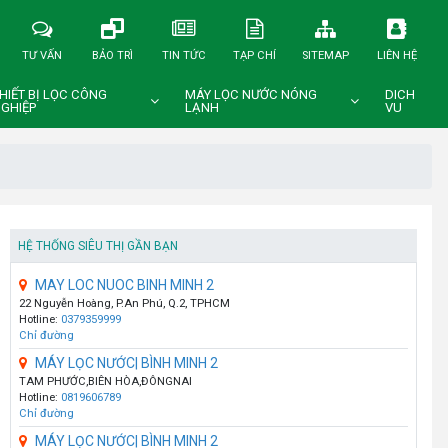
TƯ VẤN
BẢO TRÌ
TIN TỨC
TẠP CHÍ
SITEMAP
LIÊN HỆ
HIẾT BỊ LỌC CÔNG
MÁY LỌC NƯỚC NÓNG
DICH
GHIỆP
LẠNH
VU
HỆ THỐNG SIÊU THỊ GẦN BẠN
MAY LOC NUOC BINH MINH 2
22 Nguyễn Hoàng, P.An Phú, Q.2, TPHCM
Hotline:
0379359999
Chỉ đường
MÁY LỌC NƯỚC| BÌNH MINH 2
TAM PHƯỚC,BIÊN HÒA,ĐÔNGNAI
Hotline:
0819606789
Chỉ đường
MÁY LỌC NƯỚC| BÌNH MINH 2