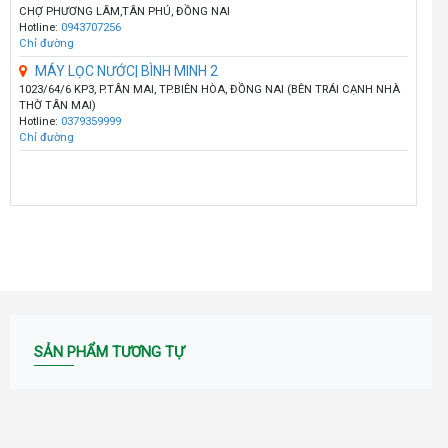
CHỢ PHƯƠNG LÂM,TÂN PHÚ, ĐỒNG NAI
Hotline:
0943707256
Chỉ đường
MÁY LỌC NƯỚC| BÌNH MINH 2
1023/64/6 KP3, P.TÂN MAI, TP.BIÊN HÒA, ĐỒNG NAI (BÊN TRÁI CẠNH NHÀ
THỜ TÂN MAI)
Hotline:
0379359999
Chỉ đường
SẢN PHẨM TƯƠNG TỰ