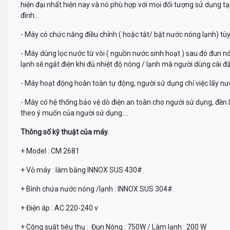
hiện đại nhất hiện nay và nó phù hợp với mọi đối tượng sử dụng tạ
đình...
- Máy có chức năng điều chỉnh ( hoặc tắt/ bật nước nóng lạnh) tùy
- Máy dùng lọc nước từ vòi ( nguồn nước sinh hoạt ) sau đó đun 
lạnh sẽ ngắt điện khi đủ nhiệt độ nóng / lạnh mà người dùng cài đ
- Máy hoạt động hoàn toàn tự động, người sử dụng chỉ việc lấy nướ
- Máy có hệ thống bảo vệ dò điện an toàn cho người sử dụng, đền L
theo ý muốn của người sử dụng....
Thông số kỹ thuật của máy.
+ Model : CM 2681
+ Vỏ máy : làm bằng INNOX SUS 430#.
+ Bình chứa nước nóng /lạnh : INNOX SUS 304#.
+ Điện áp : AC 220-240 v
+ Công suất tiêu thụ : Đun Nóng : 750W / Làm lạnh : 200 W