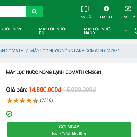
BẢN ĐỒ
PROFILE
BÁO GIÁ
 NƯỚC ĐIỆN
MÁY LỌC NƯỚC
MÁY LỌC NƯỚC
T
RO
NANO
N
ẠNH COMATH
MÁY LỌC NƯỚC NÓNG LẠNH COMATH CM2681
MÁY LỌC NƯỚC NÓNG LẠNH COMATH CM2681
Giá bán:
14.800.000đ
15.000.000đ
(2316)
GỌI NGAY
Hotline Tư Vấn Mua Hàng