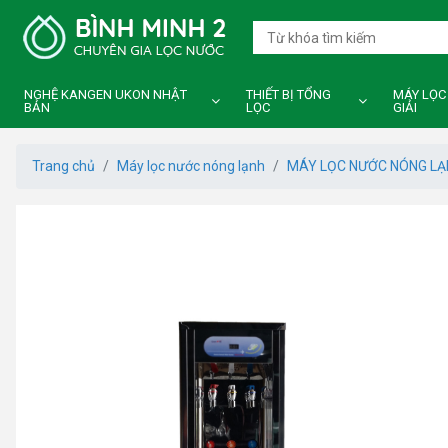
NGHỆ KANGEN UKON NHẬT
THIẾT BỊ TỔNG
MÁY LỌC
BẢN
LỌC
GIẢI
Trang chủ
Máy lọc nước nóng lạnh
MÁY LỌC NƯỚC NÓNG L