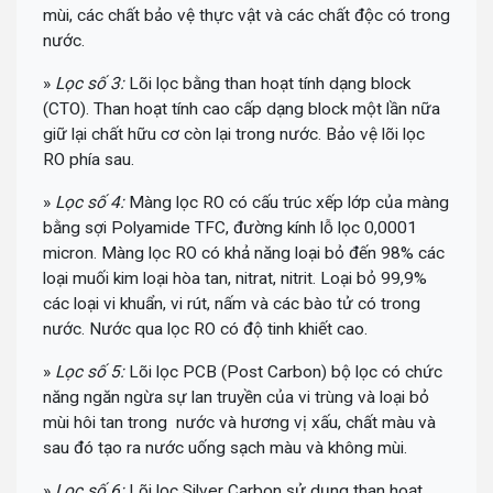
mùi, các chất bảo vệ thực vật và các chất độc có trong
nước.
»
Lọc số 3:
Lõi lọc bằng than hoạt tính dạng block
(CTO). Than hoạt tính cao cấp dạng block một lần nữa
giữ lại chất hữu cơ còn lại trong nước. Bảo vệ lõi lọc
RO phía sau.
»
Lọc số 4:
Màng lọc RO có cấu trúc xếp lớp của màng
bằng sợi Polyamide TFC, đường kính lỗ lọc 0,0001
micron. Màng lọc RO có khả năng loại bỏ đến 98% các
loại muối kim loại hòa tan, nitrat, nitrit. Loại bỏ 99,9%
các loại vi khuẩn, vi rút, nấm và các bào tử có trong
nước. Nước qua lọc RO có độ tinh khiết cao.
»
Lọc số 5:
Lõi lọc PCB (Post Carbon) bộ lọc có chức
năng ngăn ngừa sự lan truyền của vi trùng và loại bỏ
mùi hôi tan trong nước và hương vị xấu, chất màu và
sau đó tạo ra nước uống sạch màu và không mùi.
»
Lọc số 6:
Lõi lọc Silver Carbon sử dụng than hoạt