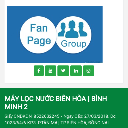
MÁY LỌC NƯỚC BIÊN HÒA | BÌNH
MINH 2
Giấy CNĐKDN: 8522632245 - Ngày Cấp: 27/03/2018. Đc:
1023/64/6 KP3, P.TÂN MAI, TP.BIÊN HÒA, ĐỒNG NAI