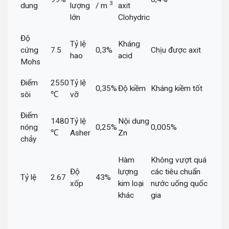
3
dung
lượng
/ m
axit
lớn
Clohydric
Độ
Tỷ lệ
Kháng
cứng
7.5
0,3%
Chịu được axit
hao
acid
Mohs
Điểm
2550
Tỷ lệ
0,35%
Độ kiềm
Kháng kiềm tốt
sôi
℃
vỡ
Điểm
1480
Tỷ lệ
Nội dung
nóng
0,25%
0,005%
℃
Asher
Zn
chảy
Hàm
Không vượt quá
Độ
lượng
các tiêu chuẩn
Tỷ lệ
2.67
43%
xốp
kim loại
nước uống quốc
khác
gia