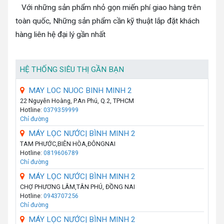
Với những sản phẩm nhỏ gọn miến phí giao hàng trên
toàn quốc, Những sản phẩm cần kỹ thuật lắp đặt khách
hàng liên hệ đại lý gần nhất
HỆ THỐNG SIÊU THỊ GẦN BẠN
MAY LOC NUOC BINH MINH 2
22 Nguyễn Hoàng, P.An Phú, Q.2, TPHCM
Hotline:
0379359999
Chỉ đường
MÁY LỌC NƯỚC| BÌNH MINH 2
TAM PHƯỚC,BIÊN HÒA,ĐÔNGNAI
Hotline:
0819606789
Chỉ đường
MÁY LỌC NƯỚC| BÌNH MINH 2
CHỢ PHƯƠNG LÂM,TÂN PHÚ, ĐỒNG NAI
Hotline:
0943707256
Chỉ đường
MÁY LỌC NƯỚC| BÌNH MINH 2