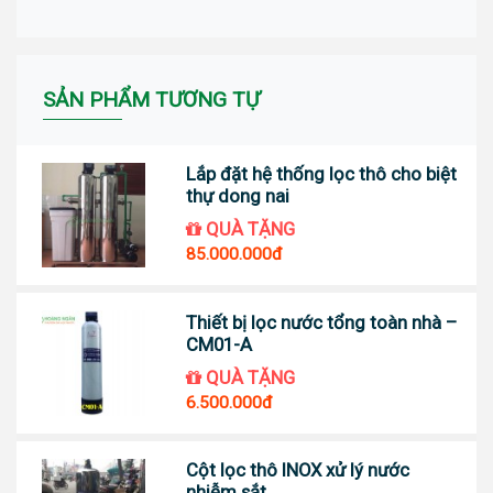
SẢN PHẨM TƯƠNG TỰ
Lắp đặt hệ thống lọc thô cho biệt
thự dong nai
QUÀ TẶNG
85.000.000đ
Thiết bị lọc nước tổng toàn nhà –
CM01-A
QUÀ TẶNG
6.500.000đ
Cột lọc thô INOX xử lý nước
nhiễm sắt