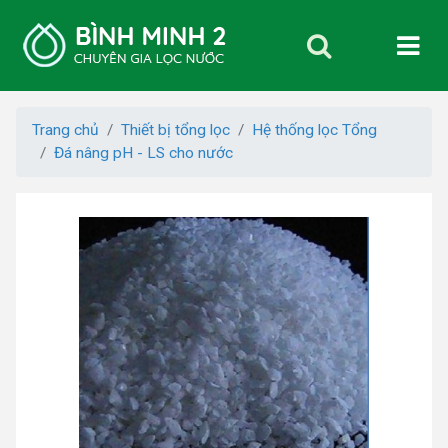
Trang chủ
Thiết bị tổng lọc
Hệ thống lọc Tổng
Đá nâng pH - LS cho nước