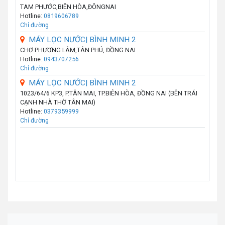
TAM PHƯỚC,BIÊN HÒA,ĐÔNGNAI
Hotline:
0819606789
Chỉ đường
MÁY LỌC NƯỚC| BÌNH MINH 2
CHỢ PHƯƠNG LÂM,TÂN PHÚ, ĐỒNG NAI
Hotline:
0943707256
Chỉ đường
MÁY LỌC NƯỚC| BÌNH MINH 2
1023/64/6 KP3, P.TÂN MAI, TP.BIÊN HÒA, ĐỒNG NAI (BÊN TRÁI
CẠNH NHÀ THỜ TÂN MAI)
Hotline:
0379359999
Chỉ đường