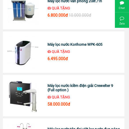
Máy lọc nước văn phòng 20lit /1h
QUÀ TẶNG
Chat
6.800.000đ
10.000.000đ
Zalo
Máy lọc nước Korihome WPK-605
QUÀ TẶNG
6.495.000đ
Máy lọc nước kiềm điện giải Crewelter 9
(Full option )
QUÀ TẶNG
58.000.000đ