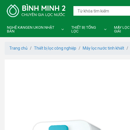
NGHỆ KANGEN UKON NHẬT
THIẾT BỊ TỔNG
MÁY LỌC
BẢN
LỌC
GIẢI
Trang chủ
Thiết bị lọc công nghiệp
Máy lọc nước tinh khiết