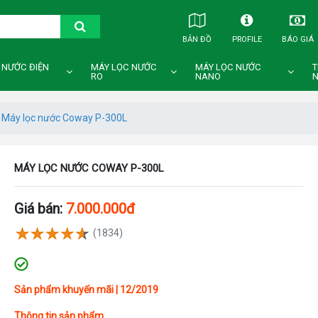
BẢN ĐỒ
PROFILE
BÁO GIÁ
 NƯỚC ĐIỆN
MÁY LỌC NƯỚC
MÁY LỌC NƯỚC
T
RO
NANO
N
Máy lọc nước Coway P-300L
MÁY LỌC NƯỚC COWAY P-300L
Giá bán:
7.000.000đ
(1834)
Sản phẩm khuyến mãi | 12/2019
Thông tin sản phẩm