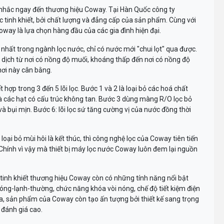
là nhắc ngay đến thương hiệu Coway. Tại Hàn Quốc công ty
 tinh khiết, bởi chất lượng và đẳng cấp của sản phẩm. Cùng với
way là lựa chọn hàng đầu của các gia đình hiện đại.
hất trong ngành lọc nước, chỉ có nước mới "chui lọt" qua được.
dịch từ nơi có nồng độ muối, khoáng thấp đến nơi có nồng độ
nơi này cân bằng.
p trong 3 đến 5 lõi lọc. Bước 1 và 2 là loại bỏ các hoá chất
t và các hạt có cấu trúc không tan. Bước 3 dùng màng R/O lọc bỏ
i và bụi mịn. Bước 6: lõi lọc sứ tăng cường vị của nước đồng thời
loại bỏ mùi hôi là kết thúc, thì công nghệ lọc của Coway tiên tiến
. Chính vì vậy mà thiết bị máy lọc nước Coway luôn đem lại nguồn
tinh khiết thương hiệu Coway còn có những tính năng nổi bật
ng-lạnh-thường, chức năng khóa vòi nóng, chế độ tiết kiệm điện
a, sản phẩm của Coway còn tạo ấn tượng bởi thiết kế sang trọng
 đánh giá cao.