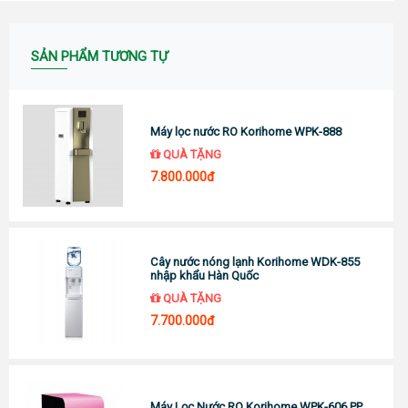
SẢN PHẨM TƯƠNG TỰ
Máy lọc nước RO Korihome WPK-888
QUÀ TẶNG
7.800.000đ
Cây nước nóng lạnh Korihome WDK-855
nhập khẩu Hàn Quốc
QUÀ TẶNG
7.700.000đ
Máy Lọc Nước RO Korihome WPK-606 PP