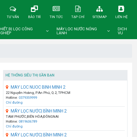
TƯ VẤN
BẢO TRÌ
TIN TỨC
TẠP CHÍ
SITEMAP
LIÊN HỆ
HIẾT BỊ LỌC CÔNG
MÁY LỌC NƯỚC NÓNG
DICH
GHIỆP
LẠNH
VU
HỆ THỐNG SIÊU THỊ GẦN BẠN
MAY LOC NUOC BINH MINH 2
22 Nguyễn Hoàng, P.An Phú, Q.2, TPHCM
Hotline:
0379359999
Chỉ đường
MÁY LỌC NƯỚC| BÌNH MINH 2
TAM PHƯỚC,BIÊN HÒA,ĐÔNGNAI
Hotline:
0819606789
Chỉ đường
MÁY LỌC NƯỚC| BÌNH MINH 2