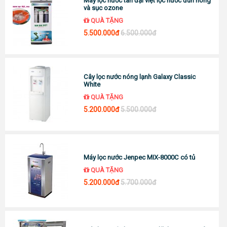
Máy lọc nước tân đại việt lọc nước đun nóng
và sục ozone
QUÀ TẶNG
5.500.000đ
6.500.000đ
Cây lọc nước nóng lạnh Galaxy Classic
White
QUÀ TẶNG
5.200.000đ
5.500.000đ
Máy lọc nước Jenpec MIX-8000C có tủ
QUÀ TẶNG
5.200.000đ
5.700.000đ