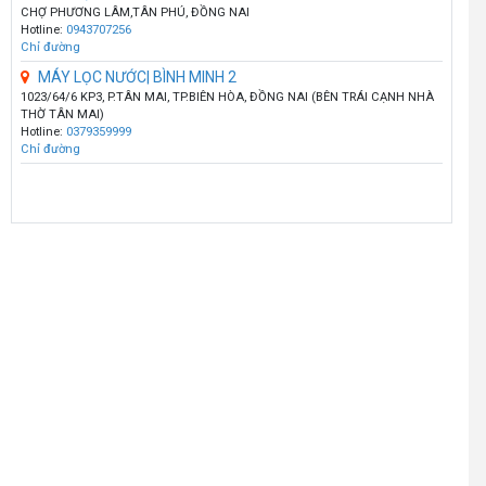
CHỢ PHƯƠNG LÂM,TÂN PHÚ, ĐỒNG NAI
Hotline:
0943707256
Chỉ đường
MÁY LỌC NƯỚC| BÌNH MINH 2
1023/64/6 KP3, P.TÂN MAI, TP.BIÊN HÒA, ĐỒNG NAI (BÊN TRÁI CẠNH NHÀ
THỜ TÂN MAI)
Hotline:
0379359999
Chỉ đường