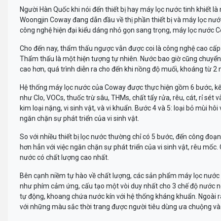
Người Hàn Quốc khi nói đến thiết bị hay máy lọc nước tinh khiết 
Woongjin Coway đang dẫn đầu về thị phần thiết bị và máy lọc nước
công nghệ hiện đại kiểu dáng nhỏ gọn sang trọng, máy lọc nước Co
Cho đến nay, thẩm thấu ngược vẫn được coi là công nghệ cao cấp n
Thẩm thấu là một hiện tượng tự nhiên. Nước bao giờ cũng chuyển 
cao hơn, quá trình diễn ra cho đến khi nồng độ muối, khoáng từ 2 
Hệ thống máy lọc nước của Coway được thực hiện gồm 6 bước, kết hợ
như Clo, VOCs, thuốc trừ sâu, THMs, chất tẩy rửa, rêu, cát, rỉ sé
kim loại nặng, vi sinh vật, và vi khuẩn. Bước 4 và 5: loại bỏ mùi hô
ngăn chặn sự phát triển của vi sinh vật.
So với nhiều thiết bị lọc nước thường chỉ có 5 bước, đến công đoạn 
hơn hẳn với việc ngăn chặn sự phát triển của vi sinh vật, rêu mốc
nước có chất lượng cao nhất.
Bên cạnh niềm tự hào về chất lượng, các sản phẩm máy lọc nước 
như phím cảm ứng, cấu tạo một vòi duy nhất cho 3 chế độ nước nó
tự động, khoang chứa nước kín với hệ thống kháng khuẩn. Ngoài r
với những màu sắc thời trang được người tiêu dùng ưa chuộng và