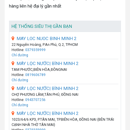
hàng liên hệ đại lý gần nhất
HỆ THỐNG SIÊU THỊ GẦN BẠN
MAY LOC NUOC BINH MINH 2
22 Nguyễn Hoàng, P.An Phú, Q.2, TPHCM
Hotline:
0379359999
Chỉ đường
MÁY LỌC NƯỚC| BÌNH MINH 2
TAM PHƯỚC,BIÊN HÒA,ĐÔNGNAI
Hotline:
0819606789
Chỉ đường
MÁY LỌC NƯỚC| BÌNH MINH 2
CHỢ PHƯƠNG LÂM,TÂN PHÚ, ĐỒNG NAI
Hotline:
0943707256
Chỉ đường
MÁY LỌC NƯỚC| BÌNH MINH 2
1023/64/6 KP3, P.TÂN MAI, TP.BIÊN HÒA, ĐỒNG NAI (BÊN TRÁI
CẠNH NHÀ THỜ TÂN MAI)
Hotline:
0379359999