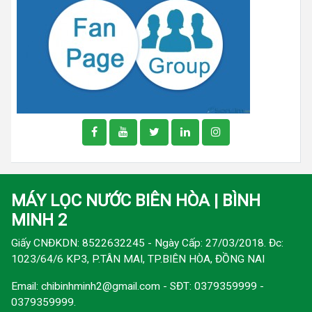
MÁY LỌC NƯỚC BIÊN HÒA | BÌNH
MINH 2
Giấy CNĐKDN: 8522632245 - Ngày Cấp: 27/03/2018. Đc:
1023/64/6 KP3, P.TÂN MAI, TP.BIÊN HÒA, ĐỒNG NAI
Email:
chibinhminh2@gmail.com
- SĐT: 0379359999 -
0379359999.