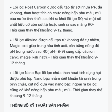
» Lõi lọc Post Carbon được cấu tạo từ sợi nhựa PP, đá
khoáng, than hoạt tính có chức năng hấp phụ màu, mùi
của nước tinh khiết sau khi ra khỏi lõi lọc RO, và một số
chất hữu cơ còn sót lại hoặc sinh ra sau màng RO-
Thời gian thay thế khoảng 9-12 tháng.
» Lõi lọc Alkaline được cấu tạo từ khoáng đá tự nhiên,
Magie oxit giúp trung hòa tính axit, cân bằng nồng độ
pH trong nước sau RO( pH= 8-9) cung cấp các ion
canxi, magie, kali, natri..- Thời gian thay thế khoảng 9-
12 tháng.
» Lõi lọc Nano Bạc lõi lọc chứa than hoạt tính dạng hạt
được phủ lớp Nano bạc nhằm diệt khuẩn tái sinh trong
bình chứa, cút nối dựa vào nano bạc, ngoài ra lõi lọc
cũng có khả năng hấp phụ màu, mùi- Thời gian thay thế
khoảng 9-12 tháng
THÔNG SỐ KỸ THUẬT SẢN PHẨM