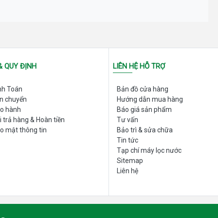
& QUY ĐỊNH
LIÊN HỆ HỖ TRỢ
nh Toán
Bản đồ cửa hàng
Đơn giá
ận chuyển
Hướng dẫn mua hàng
ảo hành
Báo giá sản phẩm
110.000đ
i trả hàng & Hoàn tiền
Tư vấn
o mật thông tin
Bảo trì & sửa chữa
55.000đ
Tin tức
Tạp chí máy lọc nước
4.500.000đ
Sitemap
Liên hệ