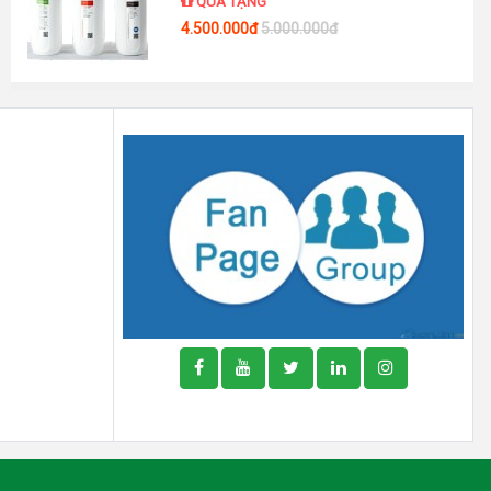
QUÀ TẶNG
4.500.000đ
5.000.000đ