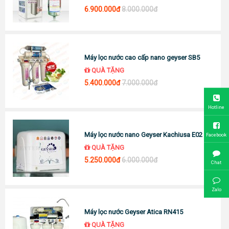
6.900.000đ
8.000.000đ
Máy lọc nước cao cấp nano geyser SB5
QUÀ TẶNG
5.400.000đ
7.000.000đ
Hotline
Máy lọc nước nano Geyser Kachiusa E02
Facebook
QUÀ TẶNG
5.250.000đ
6.000.000đ
Chat
Zalo
Máy lọc nước Geyser Atica RN415
QUÀ TẶNG