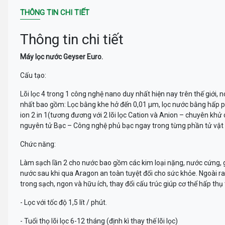
THÔNG TIN CHI TIẾT
Thông tin chi tiết
Máy lọc nước Geyser Euro.
Cấu tạo:
Lõi lọc 4 trong 1 công nghệ nano duy nhất hiện nay trên thế giới, 
nhất bao gồm: Lọc bằng khe hở đến 0,01 µm, lọc nước bằng hấp phụ
ion 2 in 1(tương đương với 2 lõi lọc Cation và Anion – chuyên khử 
nguyên tử Bạc – Công nghệ phủ bạc ngay trong từng phần tử vật l
Chức năng:
Làm sạch lần 2 cho nước bao gồm các kim loại nặng, nước cứng, gốc
nước sau khi qua Aragon an toàn tuyệt đối cho sức khỏe. Ngoài r
trong sạch, ngon và hữu ích, thay đổi cấu trúc giúp cơ thể hấp thụ
- Lọc với tốc độ 1,5 lít / phút.
- Tuổi thọ lõi lọc 6-12 tháng (định kì thay thế lõi lọc)