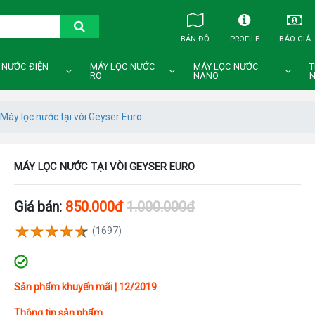
BẢN ĐỒ
PROFILE
BÁO GIÁ
 NƯỚC ĐIỆN
MÁY LỌC NƯỚC
MÁY LỌC NƯỚC
T
RO
NANO
N
Máy lọc nước tại vòi Geyser Euro
MÁY LỌC NƯỚC TẠI VÒI GEYSER EURO
Giá bán:
850.000đ
1.000.000đ
(1697)
Sản phẩm khuyến mãi | 12/2019
Thông tin sản phẩm.