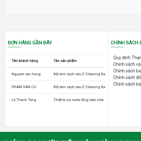
ĐƠN HÀNG GẦN ĐÂY
CHÍNH SÁCH 
Quy định Tha
Tên khách hàng
Tên sản phẩm
Chính sách v
Chính sách b
Nguyen van hung
Bột làm sạch sâu E Cleaning Kangen LeveLuk và K8
Chính sách đổ
Chính sách bả
PHAM VAN CU
Bột làm sạch sâu E Cleaning Kangen LeveLuk và K8
Lê Thanh Tòng
Thiết bị lọc nước tổng toàn nhà –CM01