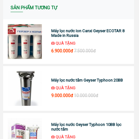
SẢN PHẨM TƯƠNG TỰ
Máy lọc nước Ion Canxi Geyser ECOTAR 8
Made in Russia
QUÀ TẶNG
6.900.000đ
7.500.000đ
Máy lọc nước tắm Geyser Typhoon 20BB
QUÀ TẶNG
9.000.000đ
10.000.000đ
Máy lọc nước Geyser Typhoon 10BB lọc
nước tắm
QUÀ TẶNG