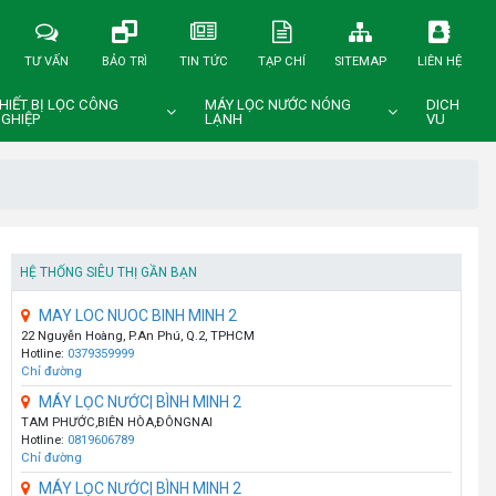
TƯ VẤN
BẢO TRÌ
TIN TỨC
TẠP CHÍ
SITEMAP
LIÊN HỆ
HIẾT BỊ LỌC CÔNG
MÁY LỌC NƯỚC NÓNG
DICH
GHIỆP
LẠNH
VU
HỆ THỐNG SIÊU THỊ GẦN BẠN
MAY LOC NUOC BINH MINH 2
22 Nguyễn Hoàng, P.An Phú, Q.2, TPHCM
Hotline:
0379359999
Chỉ đường
MÁY LỌC NƯỚC| BÌNH MINH 2
TAM PHƯỚC,BIÊN HÒA,ĐÔNGNAI
Hotline:
0819606789
Chỉ đường
MÁY LỌC NƯỚC| BÌNH MINH 2