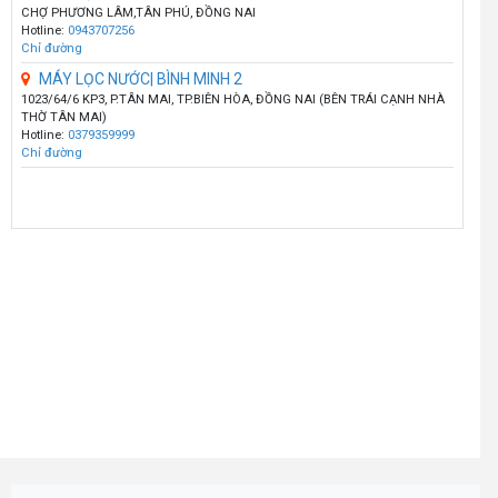
CHỢ PHƯƠNG LÂM,TÂN PHÚ, ĐỒNG NAI
Hotline:
0943707256
Chỉ đường
MÁY LỌC NƯỚC| BÌNH MINH 2
1023/64/6 KP3, P.TÂN MAI, TP.BIÊN HÒA, ĐỒNG NAI (BÊN TRÁI CẠNH NHÀ
THỜ TÂN MAI)
Hotline:
0379359999
Chỉ đường