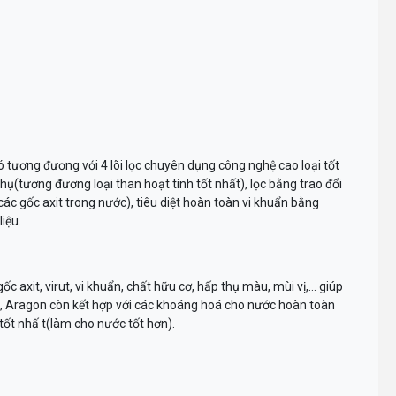
nó tương đương với 4 lõi lọc chuyên dụng công nghệ cao loại tốt
(tương đương loại than hoạt tính tốt nhất), lọc bằng trao đổi
các gốc axit trong nước), tiêu diệt hoàn toàn vi khuẩn bằng
iệu.
 axit, virut, vi khuẩn, chất hữu cơ, hấp thụ màu, mùi vị,… giúp
a, Aragon còn kết hợp với các khoáng hoá cho nước hoàn toàn
 tốt nhấ t(làm cho nước tốt hơn).