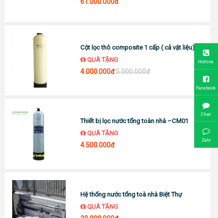
61.000.000đ
Cột lọc thô composite 1 cấp ( cả vật liệu)
QUÀ TẶNG
Hotline
4.000.000đ
5.000.000đ
Facebook
Chat
Thiết bị lọc nước tổng toàn nhà –CM01
QUÀ TẶNG
Zalo
4.500.000đ
Hệ thống nước tổng toà nhà Biệt Thự
QUÀ TẶNG