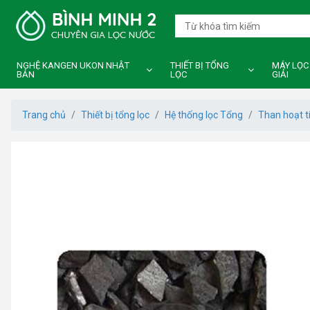
NGHỆ KANGEN UKON NHẬT
THIẾT BỊ TỔNG
MÁY LỌC
BẢN
LỌC
GIẢI
Trang chủ
Thiết bị tổng lọc
Hệ thống lọc Tổng
Than hoạt 