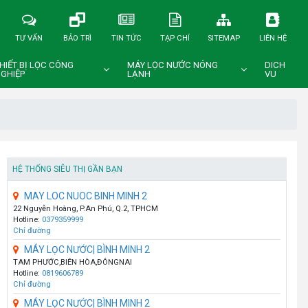
TƯ VẤN
BẢO TRÌ
TIN TỨC
TẠP CHÍ
SITEMAP
LIÊN HỆ
HIẾT BỊ LỌC CÔNG
MÁY LỌC NƯỚC NÓNG
DICH
GHIỆP
LẠNH
VU
HỆ THỐNG SIÊU THỊ GẦN BẠN
MAY LOC NUOC BINH MINH 2
22 Nguyễn Hoàng, P.An Phú, Q.2, TPHCM
Hotline:
0379359999
Chỉ đường
MÁY LỌC NƯỚC| BÌNH MINH 2
TAM PHƯỚC,BIÊN HÒA,ĐÔNGNAI
Hotline:
0819606789
Chỉ đường
MÁY LỌC NƯỚC| BÌNH MINH 2