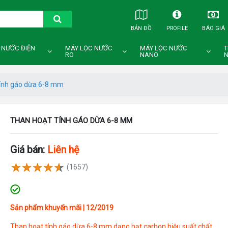
BẢN ĐỒ
PROFILE
BÁO GIÁ
 NƯỚC ĐIỆN
MÁY LỌC NƯỚC
MÁY LỌC NƯỚC
T
RO
NANO
N
tính gáo dừa 6-8 mm
THAN HOẠT TÍNH GÁO DỪA 6-8 MM
Giá bán:
Liên hệ
(1657)
Sản phẩm khuyến mãi | 12/2019
Than hoạt tính gáo dừa 6-8 mm dạng hạt carbon hiệu suất chất