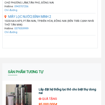
CHỢ PHƯƠNG LÂM,TÂN PHÚ, ĐỒNG NAI
Hotline:
0943707256
Chỉ đường
MÁY LỌC NƯỚC| BÌNH MINH 2
1023/64/6 KP3, P.TÂN MAI, TP.BIÊN HÒA, ĐỒNG NAI (BÊN TRÁI CẠNH NHÀ
THỜ TÂN MAI)
Hotline:
0379359999
Chỉ đường
SẢN PHẨM TƯƠNG TỰ
Lắp đặt hệ thống lọc thô cho biệt thự dong
nai
QUÀ TẶNG
85.000.000đ