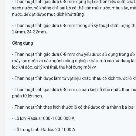
- Than hoạt tính gáo dừa 6-8 mm dạng hạt carbon hiệu suất chất 
sạch nước, nó không chỉ loại bỏ có thể các mùi nước, màu sắc, mà
nước, để đạt được mục đích khử trùng.
- Than hoạt tính gáo dừa 6-8 mm thông số kỹ thuật chất lượn
24mm; 24-32mm;
Công dụng
- Than hoạt tính gáo dừa 6-8 mm chủ yếu được sử dụng trong đồ
máy lọc nước và các ngành công nghiệp khác, mà còn sử dụng là
lọc khí độc, xử lý khí thải, thu hồi dung môi vv.
- Than hoạt tính được làm từ vật liệu khác nhau có kích thước lỗ 
- Than hoạt tính gáo dừa 6-8 mm có bán kính lỗ nhỏ nhất, than hoạ
phân tử lớn hơn.
- Than hoạt tính theo kích thước lỗ có thể được chia thành ba loại:
- Lỗ lớn: Radius1000-1.000.000 A.
- Lỗ trung bình: Radius 20-1000 A.