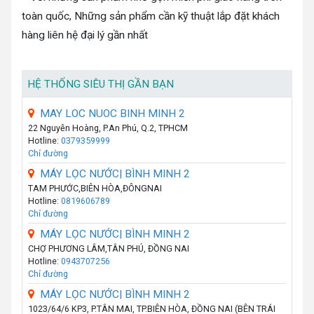
toàn quốc, Những sản phẩm cần kỹ thuật lắp đặt khách
hàng liên hệ đại lý gần nhất
HỆ THỐNG SIÊU THỊ GẦN BẠN
MAY LOC NUOC BINH MINH 2
22 Nguyễn Hoàng, P.An Phú, Q.2, TPHCM
Hotline:
0379359999
Chỉ đường
MÁY LỌC NƯỚC| BÌNH MINH 2
TAM PHƯỚC,BIÊN HÒA,ĐÔNGNAI
Hotline:
0819606789
Chỉ đường
MÁY LỌC NƯỚC| BÌNH MINH 2
CHỢ PHƯƠNG LÂM,TÂN PHÚ, ĐỒNG NAI
Hotline:
0943707256
Chỉ đường
MÁY LỌC NƯỚC| BÌNH MINH 2
1023/64/6 KP3, P.TÂN MAI, TP.BIÊN HÒA, ĐỒNG NAI (BÊN TRÁI