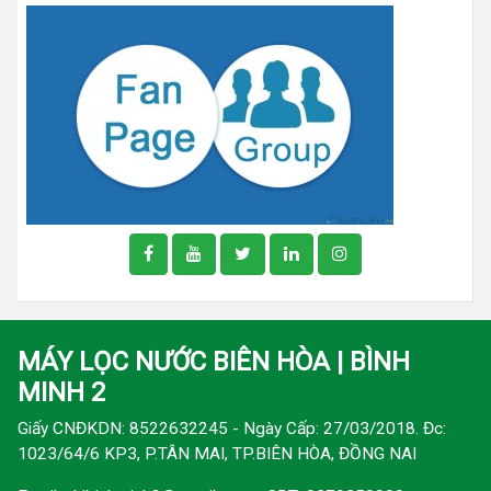
MÁY LỌC NƯỚC BIÊN HÒA | BÌNH
MINH 2
Giấy CNĐKDN: 8522632245 - Ngày Cấp: 27/03/2018. Đc:
1023/64/6 KP3, P.TÂN MAI, TP.BIÊN HÒA, ĐỒNG NAI