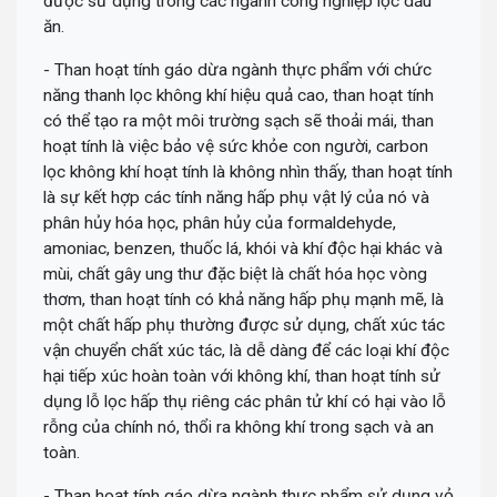
được sử dụng trong các ngành công nghiệp lọc dầu
ăn.
- Than hoạt tính gáo dừa ngành thực phẩm với chức
năng thanh lọc không khí hiệu quả cao, than hoạt tính
có thể tạo ra một môi trường sạch sẽ thoải mái, than
hoạt tính là việc bảo vệ sức khỏe con người, carbon
lọc không khí hoạt tính là không nhìn thấy, than hoạt tính
là sự kết hợp các tính năng hấp phụ vật lý của nó và
phân hủy hóa học, phân hủy của formaldehyde,
amoniac, benzen, thuốc lá, khói và khí độc hại khác và
mùi, chất gây ung thư đặc biệt là chất hóa học vòng
thơm, than hoạt tính có khả năng hấp phụ mạnh mẽ, là
một chất hấp phụ thường được sử dụng, chất xúc tác
vận chuyển chất xúc tác, là dễ dàng để các loại khí độc
hại tiếp xúc hoàn toàn với không khí, than hoạt tính sử
dụng lỗ lọc hấp thụ riêng các phân tử khí có hại vào lỗ
rỗng của chính nó, thổi ra không khí trong sạch và an
toàn.
- Than hoạt tính gáo dừa ngành thực phẩm sử dụng vỏ