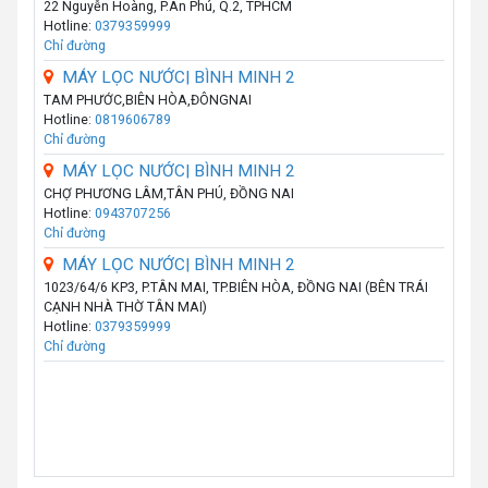
22 Nguyễn Hoàng, P.An Phú, Q.2, TPHCM
Hotline:
0379359999
Chỉ đường
MÁY LỌC NƯỚC| BÌNH MINH 2
TAM PHƯỚC,BIÊN HÒA,ĐÔNGNAI
Hotline:
0819606789
Chỉ đường
MÁY LỌC NƯỚC| BÌNH MINH 2
CHỢ PHƯƠNG LÂM,TÂN PHÚ, ĐỒNG NAI
Hotline:
0943707256
Chỉ đường
MÁY LỌC NƯỚC| BÌNH MINH 2
1023/64/6 KP3, P.TÂN MAI, TP.BIÊN HÒA, ĐỒNG NAI (BÊN TRÁI
CẠNH NHÀ THỜ TÂN MAI)
Hotline:
0379359999
Chỉ đường