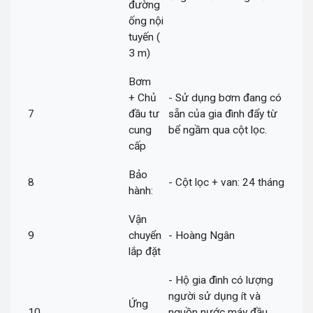
đường
ống nội
tuyến (
3 m)
Bơm
+ Chủ
- Sử dụng bơm đang có
7
đầu tư
sẵn của gia đình đẩy từ
cung
bể ngầm qua cột lọc.
cấp
Bảo
8
- Cột lọc + van: 24 tháng
hành:
Vận
9
chuyển
- Hoàng Ngân
lắp đặt
- Hộ gia đình có lượng
người sử dụng ít và
Ứng
10
nguồn nước máy đầu