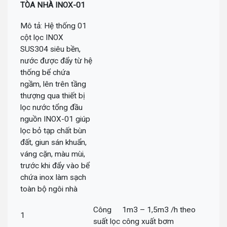
TÒA NHÀ INOX-01
Mô tả: Hệ thống 01
cột lọc INOX
SUS304 siêu bền,
nước được đẩy từ hệ
thống bể chứa
ngầm, lên trên tầng
thượng qua thiết bị
lọc nước tổng đầu
nguồn INOX-01 giúp
lọc bỏ tạp chất bùn
đất, giun sán khuẩn,
váng cặn, màu mùi,
trước khi đẩy vào bể
chứa inox làm sạch
toàn bộ ngôi nhà
Công
1m3 – 1,5m3 /h theo
1
suất lọc
công xuất bơm