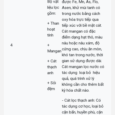
Bộ vật
được Fe, Mn, As, Flo,
liệu lọc
Asen, khử mùi tanh có
gồm:
trong nước bằng cách
oxy hóa trực tiếp qua
+ Than
tiếp xúc với bề mặt cát.
hoạt
Cát mangan có đặc
tính
điểm dạng hạt thô, màu
nâu hoặc nâu xám, độ
4
+
cứng cao, chịu ăn mòn,
Mangan
khó tan trong nước, thời
gian sử dụng được dài.
+ Cát
Cát mangan lọc nước có
thạch
tác dụng loại bỏ hiệu
anh
quả, quá trình xử lý
+ Sỏi
không cần cho thêm bất
đệm
kỳ hóa chất nào.
- Cát lọc thạch anh: Có
tác dụng cơ học, loại bỏ
cặn bẩn, huyền phù, cặn