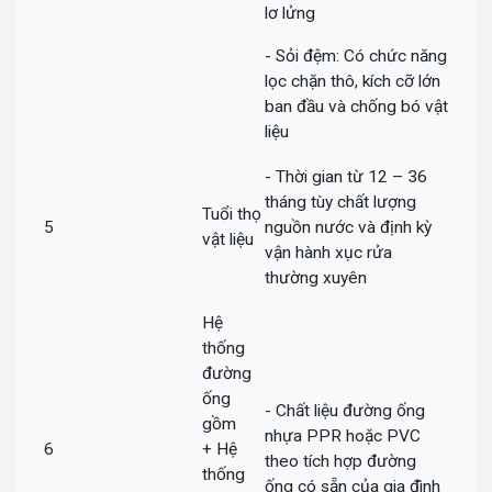
lơ lửng
- Sỏi đệm: Có chức năng
lọc chặn thô, kích cỡ lớn
ban đầu và chống bó vật
liệu
- Thời gian từ 12 – 36
tháng tùy chất lượng
Tuổi thọ
5
nguồn nước và định kỳ
vật liệu
vận hành xục rửa
thường xuyên
Hệ
thống
đường
ống
- Chất liệu đường ống
gồm
nhựa PPR hoặc PVC
6
+ Hệ
theo tích hợp đường
thống
ống có sẵn của gia đình