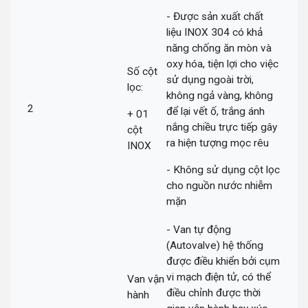
- Được sản xuất chất
liệu INOX 304 có khả
năng chống ăn mòn và
oxy hóa, tiện lợi cho việc
Số cột
sử dụng ngoài trời,
lọc:
không ngả vàng, không
2
để lại vết ố, trắng ánh
+ 01
nắng chiều trực tiếp gây
cột
ra hiện tượng mọc rêu
INOX
- Không sử dụng cột lọc
cho nguồn nước nhiễm
mặn
- Van tự động
(Autovalve) hệ thống
được điều khiển bởi cụm
vi mạch điện tử, có thể
Van vận
điều chỉnh được thời
hành