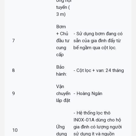
ống nội
tuyến (
3 m)
Bơm
+ Chủ
- Sử dụng bơm đang có
7
đầu tư
sẵn của gia đình đẩy từ
cung
bể ngầm qua cột lọc.
cấp
Bảo
8
- Cột lọc + van: 24 tháng
hành:
Vận
9
chuyển
- Hoàng Ngân
lắp đặt
- Hệ thống lọc thô
INOX-01A dùng cho hộ
Ứng
gia đình có lượng người
10
dụng
sử dụng ít và nguồn