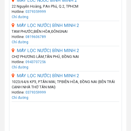
MAY LOC NUOC BINH MINH 2
22 Nguyễn Hoàng, P.An Phú, Q.2, TPHCM
Hotline:
0379359999
Chỉ đường
MÁY LỌC NƯỚC| BÌNH MINH 2
TAM PHƯỚC,BIÊN HÒA,ĐÔNGNAI
Hotline:
0819606789
Chỉ đường
MÁY LỌC NƯỚC| BÌNH MINH 2
CHỢ PHƯƠNG LÂM,TÂN PHÚ, ĐỒNG NAI
Hotline:
0943707256
Chỉ đường
MÁY LỌC NƯỚC| BÌNH MINH 2
1023/64/6 KP3, P.TÂN MAI, TP.BIÊN HÒA, ĐỒNG NAI (BÊN TRÁI
CẠNH NHÀ THỜ TÂN MAI)
Hotline:
0379359999
Chỉ đường