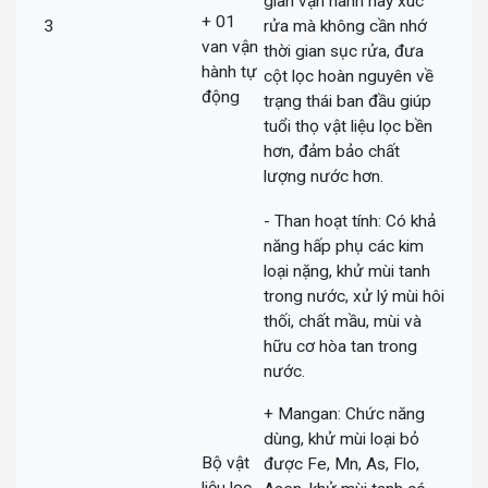
gian vận hành hay xúc
+ 01
3
rửa mà không cần nhớ
van vận
thời gian sục rửa, đưa
hành tự
cột lọc hoàn nguyên về
động
trạng thái ban đầu giúp
tuổi thọ vật liệu lọc bền
hơn, đảm bảo chất
lượng nước hơn.
- Than hoạt tính: Có khả
năng hấp phụ các kim
loại nặng, khử mùi tanh
trong nước, xử lý mùi hôi
thối, chất mầu, mùi và
hữu cơ hòa tan trong
nước.
+ Mangan: Chức năng
dùng, khử mùi loại bỏ
Bộ vật
được Fe, Mn, As, Flo,