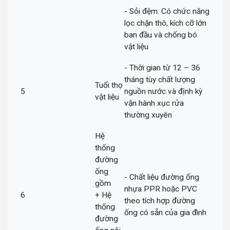
- Sỏi đệm: Có chức năng
lọc chặn thô, kích cỡ lớn
ban đầu và chống bó
vật liệu
- Thời gian từ 12 – 36
tháng tùy chất lượng
Tuổi thọ
5
nguồn nước và định kỳ
vật liệu
vận hành xục rửa
thường xuyên
Hệ
thống
đường
ống
- Chất liệu đường ống
gồm
nhựa PPR hoặc PVC
6
+ Hệ
theo tích hợp đường
thống
ống có sẵn của gia đình
đường