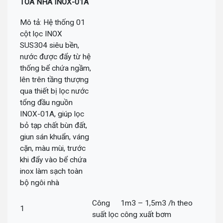
TÒA NHÀ INOX-01A
Mô tả: Hệ thống 01
cột lọc INOX
SUS304 siêu bền,
nước được đẩy từ hệ
thống bể chứa ngầm,
lên trên tầng thượng
qua thiết bị lọc nước
tổng đầu nguồn
INOX-01A, giúp lọc
bỏ tạp chất bùn đất,
giun sán khuẩn, váng
cặn, màu mùi, trước
khi đẩy vào bể chứa
inox làm sạch toàn
bộ ngôi nhà
Công
1m3 – 1,5m3 /h theo
1
suất lọc
công xuất bơm