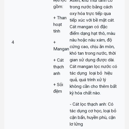
liệu lọc
Asen, khử mùi tanh có
gồm:
trong nước bằng cách
oxy hóa trực tiếp qua
+ Than
tiếp xúc với bề mặt cát.
hoạt
Cát mangan có đặc
tính
điểm dạng hạt thô, màu
nâu hoặc nâu xám, độ
4
+
cứng cao, chịu ăn mòn,
Mangan
khó tan trong nước, thời
gian sử dụng được dài.
+ Cát
Cát mangan lọc nước có
thạch
tác dụng loại bỏ hiệu
anh
quả, quá trình xử lý
+ Sỏi
không cần cho thêm bất
đệm
kỳ hóa chất nào.
- Cát lọc thạch anh: Có
tác dụng cơ học, loại bỏ
cặn bẩn, huyền phù, cặn
lơ lửng