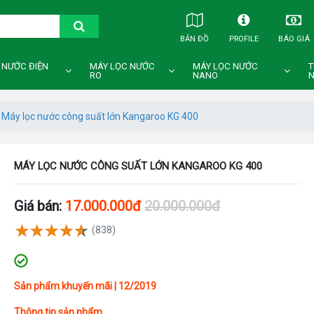
BẢN ĐỒ
PROFILE
BÁO GIÁ
 NƯỚC ĐIỆN
MÁY LỌC NƯỚC
MÁY LỌC NƯỚC
T
RO
NANO
N
Máy lọc nước công suất lớn Kangaroo KG 400
MÁY LỌC NƯỚC CÔNG SUẤT LỚN KANGAROO KG 400
Giá bán:
17.000.000đ
20.000.000đ
(838)
Sản phẩm khuyến mãi | 12/2019
Thông tin sản phẩm.