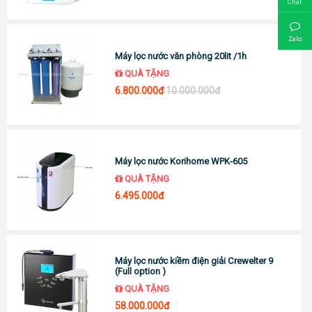
Chat
Zalo
Máy lọc nước văn phòng 20lit /1h
QUÀ TẶNG
6.800.000đ
10.000.000đ
Máy lọc nước Korihome WPK-605
QUÀ TẶNG
6.495.000đ
Máy lọc nước kiềm điện giải Crewelter 9
(Full option )
QUÀ TẶNG
58.000.000đ