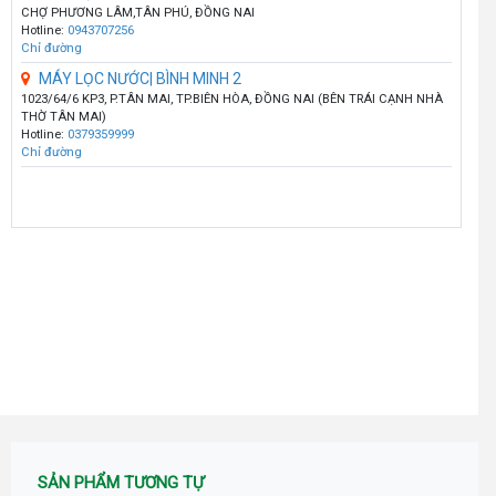
CHỢ PHƯƠNG LÂM,TÂN PHÚ, ĐỒNG NAI
Hotline:
0943707256
Chỉ đường
MÁY LỌC NƯỚC| BÌNH MINH 2
1023/64/6 KP3, P.TÂN MAI, TP.BIÊN HÒA, ĐỒNG NAI (BÊN TRÁI CẠNH NHÀ
THỜ TÂN MAI)
Hotline:
0379359999
Chỉ đường
SẢN PHẨM TƯƠNG TỰ