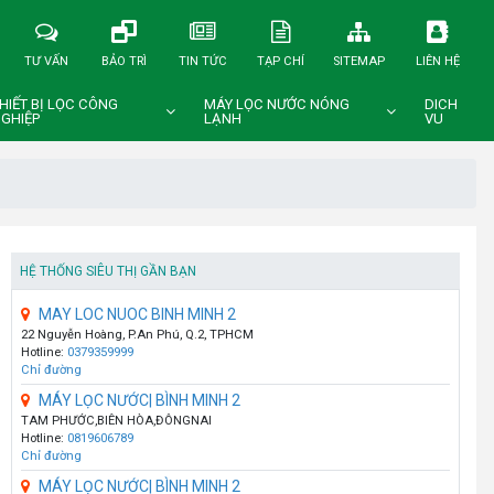
TƯ VẤN
BẢO TRÌ
TIN TỨC
TẠP CHÍ
SITEMAP
LIÊN HỆ
HIẾT BỊ LỌC CÔNG
MÁY LỌC NƯỚC NÓNG
DICH
GHIỆP
LẠNH
VU
HỆ THỐNG SIÊU THỊ GẦN BẠN
MAY LOC NUOC BINH MINH 2
22 Nguyễn Hoàng, P.An Phú, Q.2, TPHCM
Hotline:
0379359999
Chỉ đường
MÁY LỌC NƯỚC| BÌNH MINH 2
TAM PHƯỚC,BIÊN HÒA,ĐÔNGNAI
Hotline:
0819606789
Chỉ đường
MÁY LỌC NƯỚC| BÌNH MINH 2