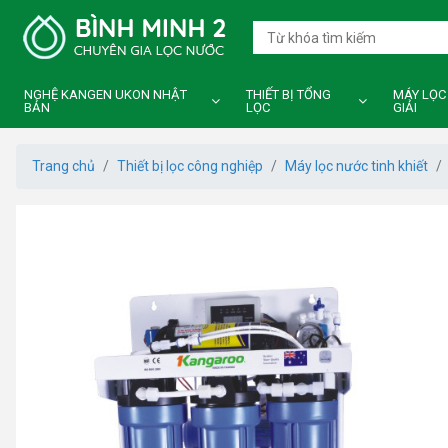
NGHỆ KANGEN UKON NHẬT
THIẾT BỊ TỔNG
MÁY LỌC
BẢN
LỌC
GIẢI
Trang chủ
Thiết bị lọc công nghiệp
Máy lọc nước tinh khiết