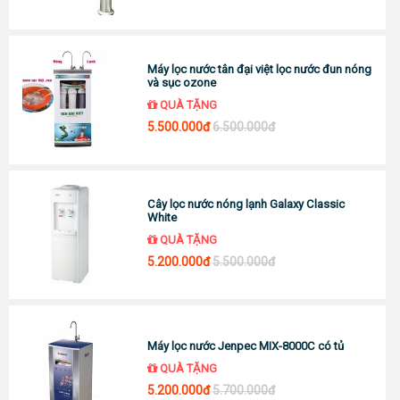
Máy lọc nước tân đại việt lọc nước đun nóng
và sục ozone
QUÀ TẶNG
5.500.000đ
6.500.000đ
Cây lọc nước nóng lạnh Galaxy Classic
White
QUÀ TẶNG
5.200.000đ
5.500.000đ
Máy lọc nước Jenpec MIX-8000C có tủ
QUÀ TẶNG
5.200.000đ
5.700.000đ