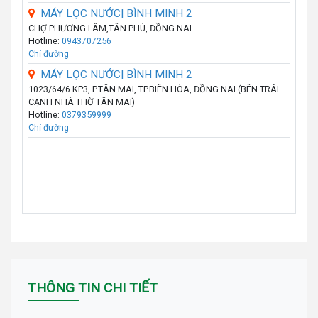
MÁY LỌC NƯỚC| BÌNH MINH 2
CHỢ PHƯƠNG LÂM,TÂN PHÚ, ĐỒNG NAI
Hotline:
0943707256
Chỉ đường
MÁY LỌC NƯỚC| BÌNH MINH 2
1023/64/6 KP3, P.TÂN MAI, TP.BIÊN HÒA, ĐỒNG NAI (BÊN TRÁI
CẠNH NHÀ THỜ TÂN MAI)
Hotline:
0379359999
Chỉ đường
THÔNG TIN CHI TIẾT