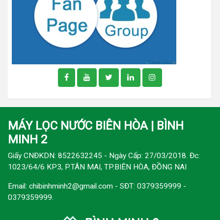
MÁY LỌC NƯỚC BIÊN HÒA | BÌNH
MINH 2
Giấy CNĐKDN: 8522632245 - Ngày Cấp: 27/03/2018. Đc:
1023/64/6 KP3, P.TÂN MAI, TP.BIÊN HÒA, ĐỒNG NAI
Email:
chibinhminh2@gmail.com
- SĐT: 0379359999 -
0379359999.