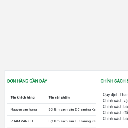
ĐƠN HÀNG GẦN ĐÂY
CHÍNH SÁCH 
Quy định Tha
Tên khách hàng
Tên sản phẩm
Chính sách v
Chính sách b
Nguyen van hung
Bột làm sạch sâu E Cleaning Kangen LeveLuk và K8
Chính sách đổ
Chính sách bả
PHAM VAN CU
Bột làm sạch sâu E Cleaning Kangen LeveLuk và K8