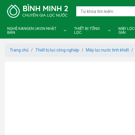
NGHỆ KANGEN UKON NHẬT
THIẾT BỊ TỔNG
MÁY LỌC
BẢN
LỌC
GIẢI
Trang chủ
Thiết bị lọc công nghiệp
Máy lọc nước tinh khiết