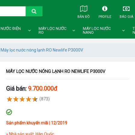
BẢN ĐỒ
PROFILE
BÁO GIÁ
 NƯỚC ĐIỆN
MÁY LỌC NƯỚC
MÁY LỌC NƯỚC
T
RO
NANO
N
Máy lọc nước nóng lạnh RO Newlife P3000V
MÁY LỌC NƯỚC NÓNG LẠNH RO NEWLIFE P3000V
Giá bán:
9.700.000đ
(873)
Sản phẩm khuyến mãi | 12/2019
» Nhà sản xuất: Hàn Quốc