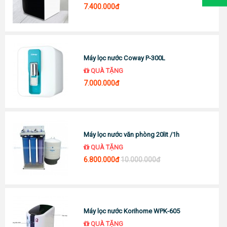
7.400.000đ
Máy lọc nước Coway P-300L
QUÀ TẶNG
7.000.000đ
Máy lọc nước văn phòng 20lit /1h
QUÀ TẶNG
6.800.000đ
10.000.000đ
Máy lọc nước Korihome WPK-605
QUÀ TẶNG