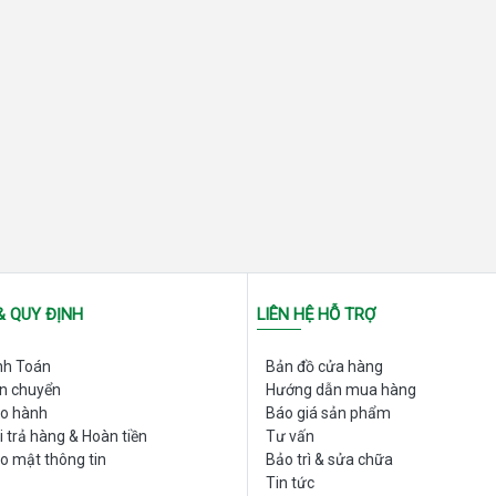
& QUY ĐỊNH
LIÊN HỆ HỖ TRỢ
nh Toán
Bản đồ cửa hàng
Đơn giá
ận chuyển
Hướng dẫn mua hàng
ảo hành
Báo giá sản phẩm
110.000đ
i trả hàng & Hoàn tiền
Tư vấn
o mật thông tin
Bảo trì & sửa chữa
55.000đ
Tin tức