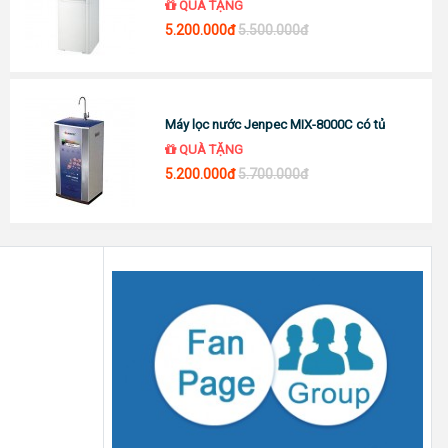
QUÀ TẶNG
5.200.000đ
5.500.000đ
Máy lọc nước Jenpec MIX-8000C có tủ
QUÀ TẶNG
5.200.000đ
5.700.000đ