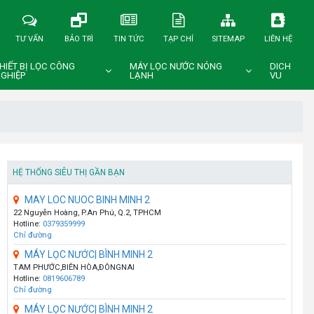
TƯ VẤN
BẢO TRÌ
TIN TỨC
TẠP CHÍ
SITEMAP
LIÊN HỆ
HIẾT BỊ LỌC CÔNG
MÁY LỌC NƯỚC NÓNG
DICH
GHIỆP
LẠNH
VU
HỆ THỐNG SIÊU THỊ GẦN BẠN
MAY LOC NUOC BINH MINH 2
22 Nguyễn Hoàng, P.An Phú, Q.2, TPHCM
Hotline:
0379359999
Chỉ đường
MÁY LỌC NƯỚC| BÌNH MINH 2
TAM PHƯỚC,BIÊN HÒA,ĐÔNGNAI
Hotline:
0819606789
Chỉ đường
MÁY LỌC NƯỚC| BÌNH MINH 2