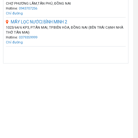
CHỢ PHƯƠNG LÂM,TÂN PHÚ, ĐỒNG NAI
Hotline:
0943707256
Chỉ đường
MÁY LỌC NƯỚC| BÌNH MINH 2
1023/64/6 KP3, P.TÂN MAI, TP.BIÊN HÒA, ĐỒNG NAI (BÊN TRÁI CẠNH NHÀ
THỜ TÂN MAI)
Hotline:
0379359999
Chỉ đường